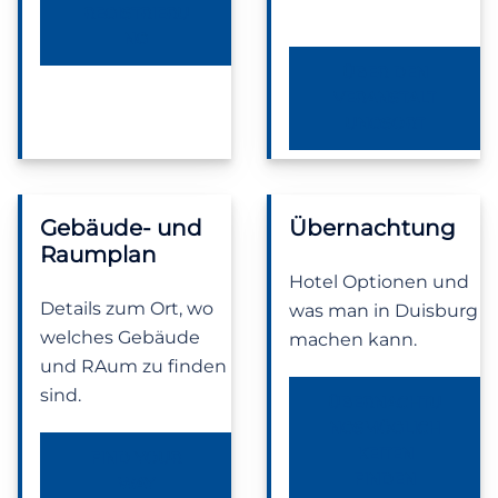
REGISTRIERU
NG
ÜBER DEN
VERANSTALT
UNGSORT
Gebäude- und
Übernachtung
Raumplan
Hotel Optionen und
Details zum Ort, wo
was man in Duisburg
welches Gebäude
machen kann.
und RAum zu finden
sind.
ÜBERNACHTU
NGSMÖGLICH
KEITEN
FIND YOUR
FINDEN
WAY